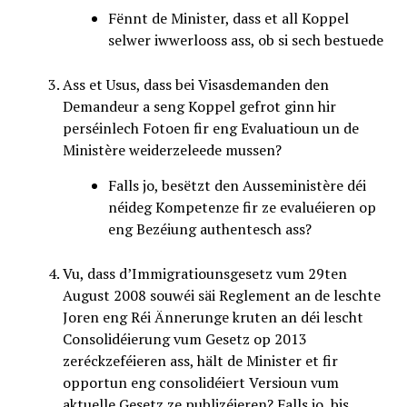
Fënnt de Minister, dass et all Koppel
selwer iwwerlooss ass, ob si sech bestuede
Ass et Usus, dass bei Visasdemanden den
Demandeur a seng Koppel gefrot ginn hir
perséinlech Fotoen fir eng Evaluatioun un de
Ministère weiderzeleede mussen?
Falls jo, besëtzt den Ausseministère déi
néideg Kompetenze fir ze evaluéieren op
eng Bezéiung authentesch ass?
Vu, dass d’Immigratiounsgesetz vum 29ten
August 2008 souwéi säi Reglement an de leschte
Joren eng Réi Ännerunge kruten an déi lescht
Consolidéierung vum Gesetz op 2013
zeréckzeféieren ass, hält de Minister et fir
opportun eng consolidéiert Versioun vum
aktuelle Gesetz ze publizéieren? Falls jo, bis