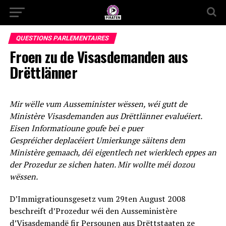
QUESTIONS PARLEMENTAIRES
Froen zu de Visasdemanden aus
Drëttlänner
Mir wëlle vum Ausseminister wëssen, wéi gutt de
Ministère Visasdemanden aus Drëttlänner evaluéiert.
Eisen Informatioune goufe bei e puer
Gespréicher deplacéiert Umierkunge säitens dem
Ministère gemaach, déi eigentlech net wierklech eppes an
der Prozedur ze sichen haten. Mir wollte méi dozou
wëssen.
D’Immigratiounsgesetz vum 29ten August 2008
beschreift d’Prozedur wéi den Ausseministère
d’Visasdemandë fir Persounen aus Drëttstaaten ze