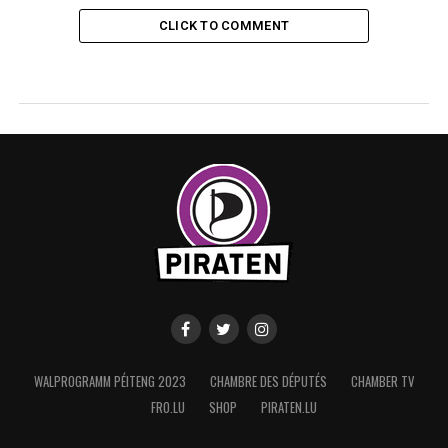
CLICK TO COMMENT
WALPROGRAMM PÉITENG 2023
CHAMBRE DES DÉPUTÉS
CHAMBER TV
FRO.LU
SHOP
PIRATEN.LU