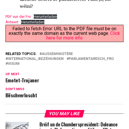
wéini?
PDF vun der Fro
Herunterladen
Äntwert
Herunterladen
Failed to fetch Error: URL to the PDF file must be on
exactly the same domain as the current web page.
Click
here for more info
RELATED TOPICS:
AUSSEMINISTÈRE
INTERNATIONAL_BEZÉIHUNGEN
PARLAMENTARESCH_FRO
VISUM
UP NEXT
Emotet-Trojaner
DON'T MISS
Bëschverloscht
YOU MAY LIKE
Bréif un de Chamberspresident: Doleance