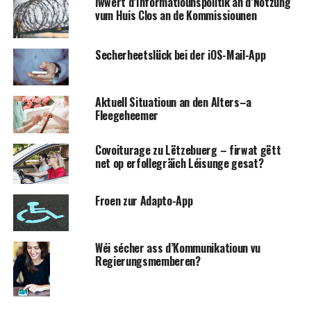
iwwert d’Informatiounspolitik an d’Notzung
vum Huis Clos an de Kommissiounen
Secherheetslück bei der iOS-Mail-App
Aktuell Situatioun an den Alters–a
Fleegeheemer
Covoiturage zu Lëtzebuerg – firwat gëtt
net op erfollegräich Léisunge gesat?
Froen zur Adapto-App
Wéi sécher ass d’Kommunikatioun vu
Regierungsmemberen?