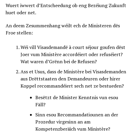
Wuert iwwert d’Entscheedung ob eng Bezéiung Zukunft
huet oder net.
An deem Zesummenhang wéilt ech de Ministeren dës
Froe stellen:
Wéi vill Visasdemandë à court séjour goufen dëst
Joer vum Ministère accordéiert oder refuséiert?
Wat waren d’Grënn bei de Refusen?
Ass et Usus, dass de Ministère bei Visasdemanden
aus Drëttstaaten den Demandeuren oder hirer
Koppel recommandéiert sech net ze bestueden?
Besëtzt de Minister Kenntnis vun esou
Fäll?
Sinn esou Recommandatiounen an der
Prozedur virgesinn an am
Kompetenzberäich vum Ministère?