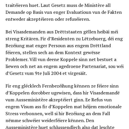
traitéieren huet. Laut Gesetz muss de Ministère all
Demande op Basis vun enger Evaluatioun vun de Fakten
entweder akzeptéieren oder refuséieren.
Bei Visasdemanden aus Drëttstaaten gëllen heibäi méi
streng Kritären. Fir d’Residenten zu Lëtzebuerg, déi eng
Bezéiung mat enger Persoun aus engem Drëttland
féieren, stellen sech an dem Kontext gewësse
Problemer. Vill vun deene Koppele sinn net bestuet a
liewen och net an engem agedroene Partenariat, sou wéi
d’Gesetz vum 9te Juli 2004 et virgesäit.
Fir eng glécklech Fernbezéihung kënnen ze féiere sinn
d’Koppelen dorobber ugewisen, dass hir Visasdemandë
vum Ausseministère akzeptéiert ginn. Ee Refus vun
engem Visum ass fir d’Koppelen mat héijem emotionale
Stress verbonnen, well si hir Bezéiung an dem Fall
nëmme schwéier weiderféiere kënnen. Den
Ausseministère huet schlussendlech also dat leschte