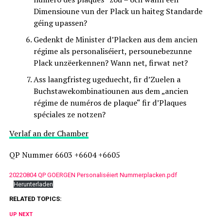
Dimensioune vun der Plack un haiteg Standarde
géing upassen?
Gedenkt de Minister d’Placken aus dem ancien
régime als personaliséiert, persounebezunne
Plack unzëerkennen? Wann net, firwat net?
Ass laangfristeg ugeduecht, fir d’Zuelen a
Buchstawekombinatiounen aus dem „ancien
régime de numéros de plaque“ fir d’Plaques
spéciales ze notzen?
Verlaf an der Chamber
QP Nummer 6603 +6604 +6605
20220804 QP GOERGEN Personaliséiert Nummerplacken.pdf
Herunterladen
RELATED TOPICS:
UP NEXT