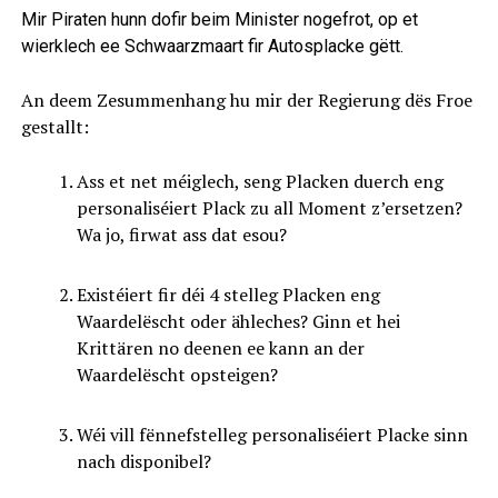
Mir Piraten hunn dofir beim Minister nogefrot, op et
wierklech ee Schwaarzmaart fir Autosplacke gëtt.
An deem Zesummenhang hu mir der Regierung dës Froe
gestallt:
Ass et net méiglech, seng Placken duerch eng
personaliséiert Plack zu all Moment z’ersetzen?
Wa jo, firwat ass dat esou?
Existéiert fir déi 4 stelleg Placken eng
Waardelëscht oder ähleches? Ginn et hei
Krittären no deenen ee kann an der
Waardelëscht opsteigen?
Wéi vill fënnefstelleg personaliséiert Placke sinn
nach disponibel?