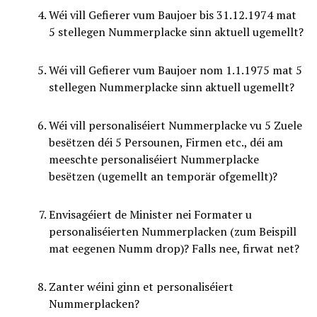
Wéi vill Gefierer vum Baujoer bis 31.12.1974 mat
5 stellegen Nummerplacke sinn aktuell ugemellt?
Wéi vill Gefierer vum Baujoer nom 1.1.1975 mat 5
stellegen Nummerplacke sinn aktuell ugemellt?
Wéi vill personaliséiert Nummerplacke vu 5 Zuele
besëtzen déi 5 Persounen, Firmen etc., déi am
meeschte personaliséiert Nummerplacke
besëtzen (ugemellt an temporär ofgemellt)?
Envisagéiert de Minister nei Formater u
personaliséierten Nummerplacken (zum Beispill
mat eegenen Numm drop)? Falls nee, firwat net?
Zanter wéini ginn et personaliséiert
Nummerplacken?