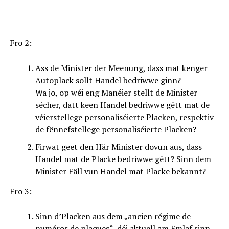
Fro 2:
Ass de Minister der Meenung, dass mat kenger
Autoplack sollt Handel bedriwwe ginn?
Wa jo, op wéi eng Manéier stellt de Minister
sécher, datt keen Handel bedriwwe gëtt mat de
véierstellege personaliséierte Placken, respektiv
de fënnefstellege personaliséierte Placken?
Firwat geet den Här Minister dovun aus, dass
Handel mat de Placke bedriwwe gëtt? Sinn dem
Minister Fäll vun Handel mat Placke bekannt?
Fro 3:
Sinn d’Placken aus dem „ancien régime de
numéros de plaques“, déi aktuell am Ëmlaf sinn,