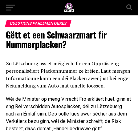
QUESTIONS PARLEMENTAIRES
Gëtt et een Schwaarzmart fir
Nummerplacken?
Zu Lëtzebuerg ass et méiglech, fir een Oppräis eng
personaliséiert Plackennummer ze kréien. Laut mengen
Informatioune kann een déi Placken awer just bei enger
Neiumeldung vum Auto mat umelle loossen.
Wéi de Minister op meng Virrecht Fro erkläert huet, ginn et
eng Réi verschidden Autosplacken, déi zu Lëtzebuerg
nach an Ëmlaf sinn. Dës solle lues awer sécher aus dem
Verkéiers bezu ginn, wéi de Minister schreift, de Risk
besteet, dass domat „Handel bedriwwe gëtt“.