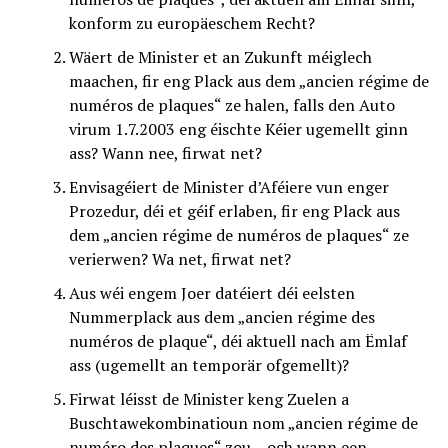
konform zu europäeschem Recht?
Wäert de Minister et an Zukunft méiglech
maachen, fir eng Plack aus dem „ancien régime de
numéros de plaques“ ze halen, falls den Auto
virum 1.7.2003 eng éischte Kéier ugemellt ginn
ass? Wann nee, firwat net?
Envisagéiert de Minister d’Aféiere vun enger
Prozedur, déi et géif erlaben, fir eng Plack aus
dem „ancien régime de numéros de plaques“ ze
verierwen? Wa net, firwat net?
Aus wéi engem Joer datéiert déi eelsten
Nummerplack aus dem „ancien régime des
numéros de plaque“, déi aktuell nach am Ëmlaf
ass (ugemellt an temporär ofgemellt)?
Firwat léisst de Minister keng Zuelen a
Buschtawekombinatioun nom „ancien régime de
numéro des plaques“ zou – och wann een