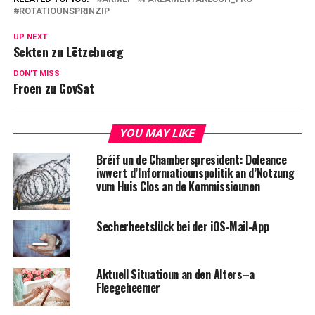
ROTATIOUNSPRINZIP
UP NEXT
Sekten zu Lëtzebuerg
DON'T MISS
Froen zu GovSat
YOU MAY LIKE
Bréif un de Chamberspresident: Doleance
iwwert d’Informatiounspolitik an d’Notzung
vum Huis Clos an de Kommissiounen
Secherheetslück bei der iOS-Mail-App
Aktuell Situatioun an den Alters–a
Fleegeheemer