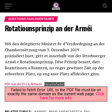
QUESTIONS PARLEMENTAIRES
Rotatiounsprinzip an der Arméi
Wéi den delegéierte Minister fir d’Verdeedegung an der
Chamberssëtzung vum 3. Dezember 2019
präziséiert huet, gëtt et innerhalb vun der lëtzebuerger
Arméi e Rotatiounsprinzip. Dëse Prinzip beseet, datt
Beamtinnen a Beamten, no enger gewësser Zäit op der
selwechter Platz, op eng aner Platz affektéiert ginn.
PDF vun der Fro & Äntwert
Herunterladen
Failed to fetch Error: URL to the PDF file must be on
exactly the same domain as the current web page.
Click
here for more info
RELATED TOPICS:
ARMÉI
PARLAMENTARESCH_FRO