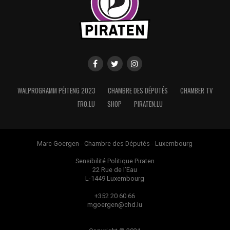
WALPROGRAMM PÉITENG 2023
CHAMBRE DES DÉPUTÉS
CHAMBER TV
FRO.LU
SHOP
PIRATEN.LU
Marc Goergen - Chambre des Députés - Luxembourg
Sensibilité Politique Piraten
22 Rue de l’Eau
L-1449 Luxembourg
+352 20 60 66
mgoergen@chd.lu