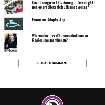
Covoiturage zu Lëtzebuerg – firwat gëtt
net op erfollegräich Léisunge gesat?
Froen zur Adapto-App
Wéi sécher ass d’Kommunikatioun vu
Regierungsmemberen?
CLICK TO COMMENT