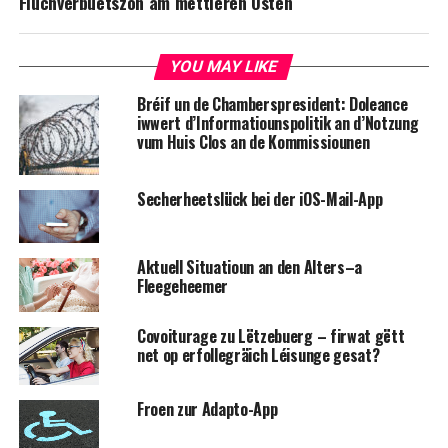
Fluchverbuetszon am mëttleren Osten
YOU MAY LIKE
Bréif un de Chamberspresident: Doleance
iwwert d’Informatiounspolitik an d’Notzung
vum Huis Clos an de Kommissiounen
Secherheetslück bei der iOS-Mail-App
Aktuell Situatioun an den Alters–a
Fleegeheemer
Covoiturage zu Lëtzebuerg – firwat gëtt
net op erfollegräich Léisunge gesat?
Froen zur Adapto-App