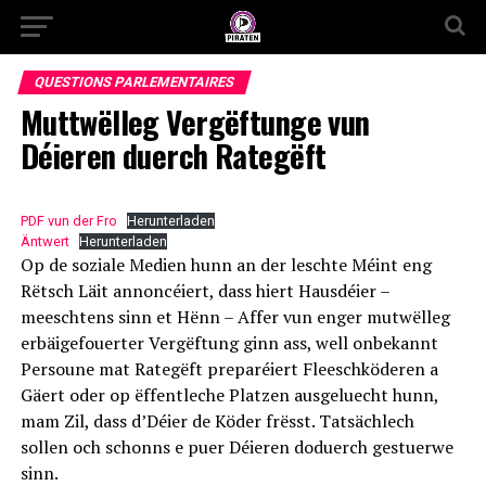
QUESTIONS PARLEMENTAIRES
Muttwëlleg Vergëftunge vun
Déieren duerch Rategëft
PDF vun der Fro
Herunterladen
Äntwert
Herunterladen
Op de soziale Medien hunn an der leschte Méint eng
Rëtsch Läit annoncéiert, dass hiert Hausdéier –
meeschtens sinn et Hënn – Affer vun enger mutwëlleg
erbäigefouerter Vergëftung ginn ass, well onbekannt
Persoune mat Rategëft preparéiert Fleeschköderen a
Gäert oder op ëffentleche Platzen ausgeluecht hunn,
mam Zil, dass d’Déier de Köder frësst. Tatsächlech
sollen och schonns e puer Déieren doduerch gestuerwe
sinn.