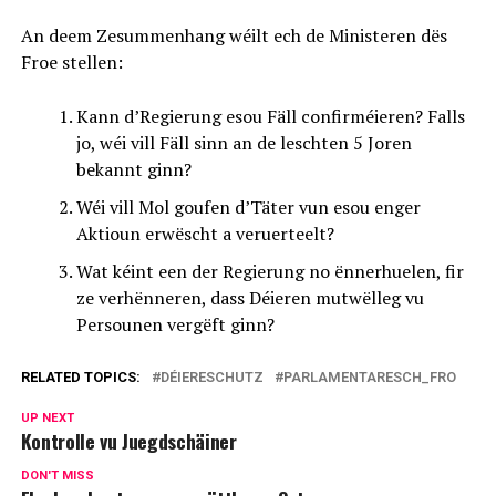
An deem Zesummenhang wéilt ech de Ministeren dës
Froe stellen:
Kann d’Regierung esou Fäll confirméieren? Falls
jo, wéi vill Fäll sinn an de leschten 5 Joren
bekannt ginn?
Wéi vill Mol goufen d’Täter vun esou enger
Aktioun erwëscht a veruerteelt?
Wat kéint een der Regierung no ënnerhuelen, fir
ze verhënneren, dass Déieren mutwëlleg vu
Persounen vergëft ginn?
RELATED TOPICS:
DÉIERESCHUTZ
PARLAMENTARESCH_FRO
UP NEXT
Kontrolle vu Juegdschäiner
DON'T MISS