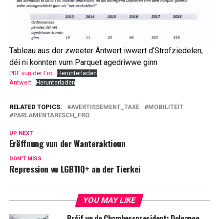
Tableau aus der zweeter Äntwert iwwert d’Strofziedelen,
déi ni konnten vum Parquet agedriwwe ginn
PDF vun der Fro
Herunterladen
Äntwert
Herunterladen
RELATED TOPICS:
AVERTISSEMENT_TAXÉ
MOBILITÉIT
PARLAMENTARESCH_FRO
UP NEXT
Erëffnung vun der Wanteraktioun
DON'T MISS
Repression vu LGBTIQ+ an der Tierkei
YOU MAY LIKE
Bréif un de Chamberspresident: Doleance