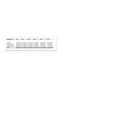
Ordonnance
s pénales
(beinhalten
ATen +
aaner
Montanten,
dofir
ongenau)