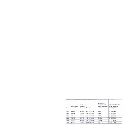
Tableau aus
der éischter
Fro. Déi
riets Kolonn
weist de
Montant
vun ATen,
déi net