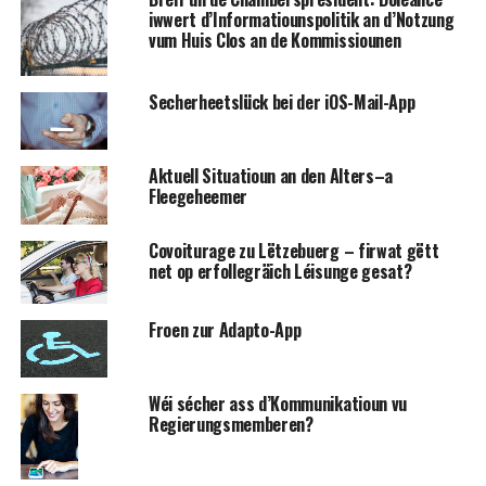
iwwert d’Informatiounspolitik an d’Notzung
vum Huis Clos an de Kommissiounen
Secherheetslück bei der iOS-Mail-App
Aktuell Situatioun an den Alters–a
Fleegeheemer
Covoiturage zu Lëtzebuerg – firwat gëtt
net op erfollegräich Léisunge gesat?
Froen zur Adapto-App
Wéi sécher ass d’Kommunikatioun vu
Regierungsmemberen?