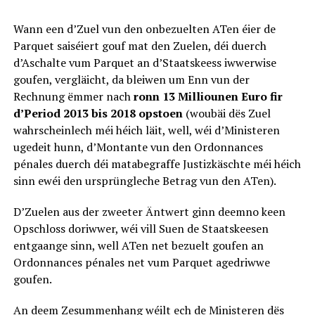
Wann een d’Zuel vun den onbezuelten ATen éier de
Parquet saiséiert gouf mat den Zuelen, déi duerch
d’Aschalte vum Parquet an d’Staatskeess iwwerwise
goufen, vergläicht, da bleiwen um Enn vun der
Rechnung ëmmer nach
ronn 13 Milliounen Euro fir
d’Period 2013 bis 2018 opstoen
(woubäi dës Zuel
wahrscheinlech méi héich läit, well, wéi d’Ministeren
ugedeit hunn, d’Montante vun den Ordonnances
pénales duerch déi matabegraffe Justizkäschte méi héich
sinn ewéi den ursprüngleche Betrag vun den ATen).
D’Zuelen aus der zweeter Äntwert ginn deemno keen
Opschloss doriwwer, wéi vill Suen de Staatskeesen
entgaange sinn, well ATen net bezuelt goufen an
Ordonnances pénales net vum Parquet agedriwwe
goufen.
An deem Zesummenhang wéilt ech de Ministeren dës