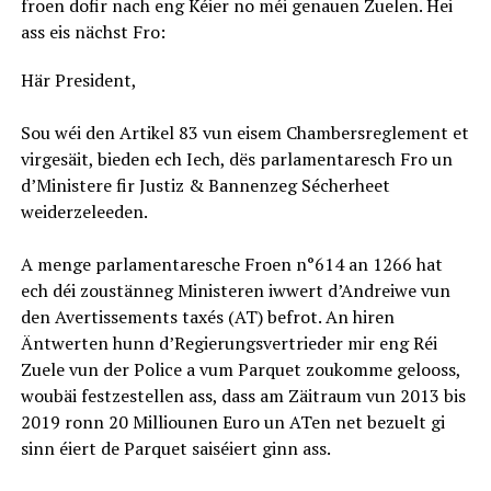
froen dofir nach eng Kéier no méi genauen Zuelen. Hei
ass eis nächst Fro:
Här President,
Sou wéi den Artikel 83 vun eisem Chambersreglement et
virgesäit, bieden ech Iech, dës parlamentaresch Fro un
d’Ministere fir Justiz & Bannenzeg Sécherheet
weiderzeleeden.
A menge parlamentaresche Froen n°614 an 1266 hat
ech déi zoustänneg Ministeren iwwert d’Andreiwe vun
den Avertissements taxés (AT) befrot. An hiren
Äntwerten hunn d’Regierungsvertrieder mir eng Réi
Zuele vun der Police a vum Parquet zoukomme gelooss,
woubäi festzestellen ass, dass am Zäitraum vun 2013 bis
2019 ronn 20 Milliounen Euro un ATen net bezuelt gi
sinn éiert de Parquet saiséiert ginn ass.