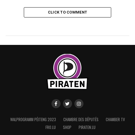
CLICK TO COMMENT
WALPROGRAMM PÉITENG 2023
CHAMBRE DES DÉPUTÉS
CHAMBER TV
FRO.LU
SHOP
PIRATEN.LU