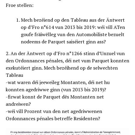
Froe stellen:
Mech bezéiend op den Tableau aus der Äntwert
op d’Fro n°614 vun 2013 bis 2019: wéi vill ATen
goufe fräiwëlleg vun den Automobiliste bezuelt
nodeems de Parquet saiséiert ginn ass?
2. An der Äntwert op d’Fro n°1266 stinn d’Unzuel vun
den Ordonnances pénales, déi net vum Parquet konnten
exekutéiert ginn. Mech bezéihend op de selwechten
Tableau
-wat waren déi jeeweileg Montanten, déi net hu
konnten agedriwwe ginn (vun 2013 bis 2019)?
-firwat konnt de Parquet dës Montanten net
andreiwen?
-wéi vill Prozent vun den net agedriwwenen
Ordonnances pénales betreffe Residenten?