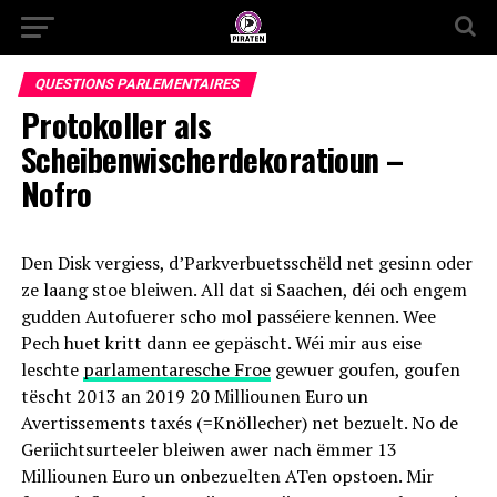
QUESTIONS PARLEMENTAIRES
Protokoller als
Scheibenwischerdekoratioun –
Nofro
Den Disk vergiess, d’Parkverbuetsschëld net gesinn oder
ze laang stoe bleiwen. All dat si Saachen, déi och engem
gudden Autofuerer scho mol passéiere kennen. Wee
Pech huet kritt dann ee gepäscht. Wéi mir aus eise
leschte
parlamentaresche Froe
gewuer goufen, goufen
tëscht 2013 an 2019 20 Milliounen Euro un
Avertissements taxés (=Knöllecher) net bezuelt. No de
Geriichtsurteeler bleiwen awer nach ëmmer 13
Milliounen Euro un onbezuelten ATen opstoen. Mir