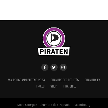
WALPROGRAMM PÉITENG 2023
CHAMBRE DES DÉPUTÉS
CHAMBER TV
FRO.LU
SHOP
PIRATEN.LU
Marc Goergen - Chambre des Députés - Luxembourg