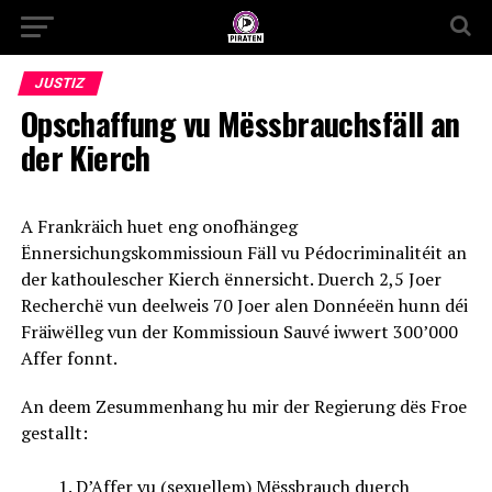
JUSTIZ
Opschaffung vu Mëssbrauchsfäll an
der Kierch
A Frankräich huet eng onofhängeg
Ënnersichungskommissioun Fäll vu Pédocriminalitéit an
der kathoulescher Kierch ënnersicht. Duerch 2,5 Joer
Recherchë vun deelweis 70 Joer alen Donnéeën hunn déi
Fräiwëlleg vun der Kommissioun Sauvé iwwert 300’000
Affer fonnt.
An deem Zesummenhang hu mir der Regierung dës Froe
gestallt:
D’Affer vu (sexuellem) Mëssbrauch duerch