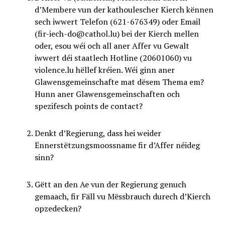
d’Membere vun der kathoulescher Kierch kënnen
sech iwwert Telefon (621-676349) oder Email
(fir-iech-do@cathol.lu) bei der Kierch mellen
oder, esou wéi och all aner Affer vu Gewalt
iwwert déi staatlech Hotline (20601060) vu
violence.lu hëllef kréien. Wéi ginn aner
Glawensgemeinschafte mat dësem Thema em?
Hunn aner Glawensgemeinschaften och
spezifesch points de contact?
Denkt d’Regierung, dass hei weider
Ënnerstëtzungsmoossname fir d’Affer néideg
sinn?
Gëtt an den Ae vun der Regierung genuch
gemaach, fir Fäll vu Mëssbrauch durech d’Kierch
opzedecken?