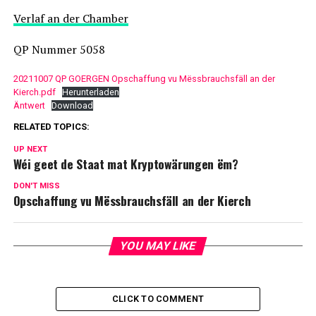
Verlaf an der Chamber
QP Nummer 5058
20211007 QP GOERGEN Opschaffung vu Mëssbrauchsfäll an der
Kierch.pdf
Herunterladen
Äntwert
Download
RELATED TOPICS:
UP NEXT
Wéi geet de Staat mat Kryptowärungen ëm?
DON'T MISS
Opschaffung vu Mëssbrauchsfäll an der Kierch
YOU MAY LIKE
CLICK TO COMMENT