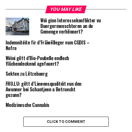
YOU MAY LIKE
Wéi ginn Interessekonflikter vu
Buergermeeschteren an de
Gemenge verhënnert?
Indemnitéite fir d’Fräiwëlleger vum CGDIS –
Nofro
Wéini gëtt d’Bio-Poubelle endlech
flächendeckend agefouert?
Sekten zu Lëtzebuerg
FRO.LU: gëtt d’Liewensqualitéit vun den
Awunner bei Schantjeen a Betruecht
gezunn?
Medizinesche Cannabis
CLICK TO COMMENT