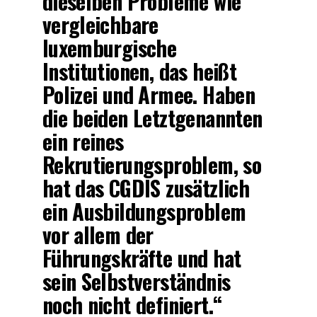
dieselben Probleme wie
vergleichbare
luxemburgische
Institutionen, das heißt
Polizei und Armee. Haben
die beiden Letztgenannten
ein reines
Rekrutierungsproblem, so
hat das CGDIS zusätzlich
ein Ausbildungsproblem
vor allem der
Führungskräfte und hat
sein Selbstverständnis
noch nicht definiert.“