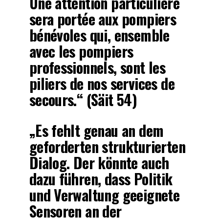
Une attention particulière
sera portée aux pompiers
bénévoles qui, ensemble
avec les pompiers
professionnels, sont les
piliers de nos services de
secours.“ (Säit 54)
„Es fehlt genau an dem
geforderten strukturierten
Dialog. Der könnte auch
dazu führen, dass Politik
und Verwaltung geeignete
Sensoren an der