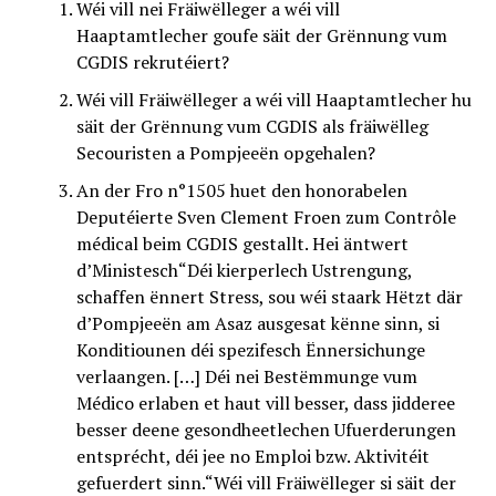
Wéi vill nei Fräiwëlleger a wéi vill
Haaptamtlecher goufe säit der Grënnung vum
CGDIS rekrutéiert?
Wéi vill Fräiwëlleger a wéi vill Haaptamtlecher hu
säit der Grënnung vum CGDIS als fräiwëlleg
Secouristen a Pompjeeën opgehalen?
An der Fro n°1505 huet den honorabelen
Deputéierte Sven Clement Froen zum Contrôle
médical beim CGDIS gestallt. Hei äntwert
d’Ministesch“Déi kierperlech Ustrengung,
schaffen ënnert Stress, sou wéi staark Hëtzt där
d’Pompjeeën am Asaz ausgesat kënne sinn, si
Konditiounen déi spezifesch Ënnersichunge
verlaangen. […] Déi nei Bestëmmunge vum
Médico erlaben et haut vill besser, dass jidderee
besser deene gesondheetlechen Ufuerderungen
entsprécht, déi jee no Emploi bzw. Aktivitéit
gefuerdert sinn.“Wéi vill Fräiwëlleger si säit der