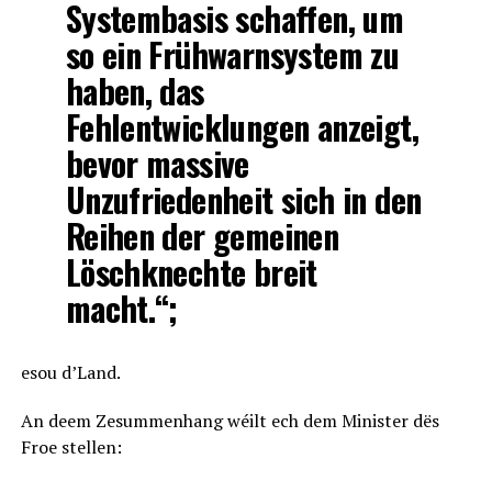
Systembasis schaffen, um
so ein Frühwarnsystem zu
haben, das
Fehlentwicklungen anzeigt,
bevor massive
Unzufriedenheit sich in den
Reihen der gemeinen
Löschknechte breit
macht.“;
esou d’Land.
An deem Zesummenhang wéilt ech dem Minister dës
Froe stellen: