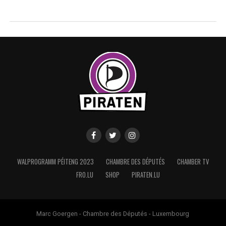
WALPROGRAMM PÉITENG 2023
CHAMBRE DES DÉPUTÉS
CHAMBER TV
FRO.LU
SHOP
PIRATEN.LU
Marc Goergen - Chambre des Députés - Luxembourg