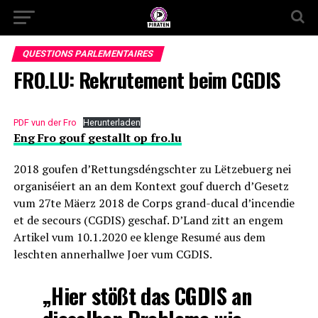
QUESTIONS PARLEMENTAIRES
FRO.LU: Rekrutement beim CGDIS
PDF vun der Fro
Herunterladen
Eng Fro gouf gestallt op fro.lu
2018 goufen d’Rettungsdéngschter zu Lëtzebuerg nei
organiséiert an an dem Kontext gouf duerch d’Gesetz
vum 27te Mäerz 2018 de Corps grand-ducal d’incendie
et de secours (CGDIS) geschaf. D’Land zitt an engem
Artikel vum 10.1.2020 ee klenge Resumé aus dem
leschten annerhallwe Joer vum CGDIS.
„Hier stößt das CGDIS an