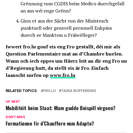
Grënnung vum CGDIS beim Medico duerchgefall
an aus wéi enge Grënn?
Ginn et aus der Siicht vun der Ministesch
punktuell oder generell personell Enkpäss
duerch ee Manktem u Fräiwëlleger?
Iwwert fro.lu gouf eis eng Fro gestallt, déi mir als
Question Parlementaire mat an d’Chambre huelen.
Wann och iech eppes um Häerz leit an dir eng Fro un
d’Regierung hutt, da stellt eis är Fro. Einfach
laanscht surfen op
www.fro.lu
RELATED TOPICS:
FRO.LU
TAINA BOFFERDING
UP NEXT
Mobilitéit beim Staat: Mam gudde Beispill virgoen?
DON'T MISS
Formatioune fir d’Chauffere vum Adapto?