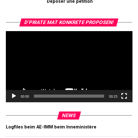
Déposer une pétition
Vi
D’PIRATE MAT KONKRETE PROPOSEN!
Pl
00:00
00:23
NEWS
Logfiles beim AE-IMM beim Inneministère