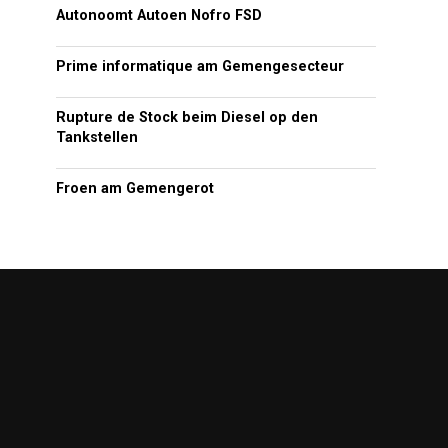
Autonoomt Autoen Nofro FSD
Prime informatique am Gemengesecteur
Rupture de Stock beim Diesel op den
Tankstellen
Froen am Gemengerot