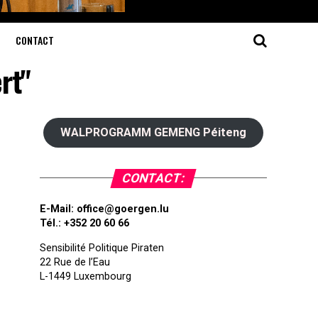
CONTACT
rt"
WALPROGRAMM GEMENG Péiteng
CONTACT:
E-Mail:
office@goergen.lu
Tél.: +352 20 60 66
Sensibilité Politique Piraten
22 Rue de l’Eau
L-1449 Luxembourg