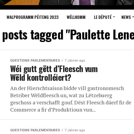
WALPROGRAMM PÉITENG 2023
WËLLKOMM
LE DÉPUTÉ
NEWS
l posts tagged "Paulette Lene
QUESTIONS PARLEMENTAIRES
7 Jahren ago
Wéi gutt gëtt d’Fleesch vum
Wëld kontrolléiert?
An der Hierschtsaison bidde vill gastronomesch
Betriber Wëldfleesch un, wat zu Lëtzebuerg
geschoss a verschafft gouf. Dëst Fleesch däerf fir de
Commerce a fir d’Produktioun vun...
QUESTIONS PARLEMENTAIRES
7 Jahren ago