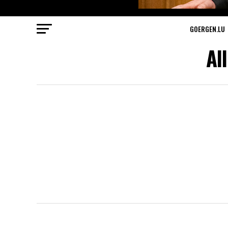
GOERGEN.LU
Al