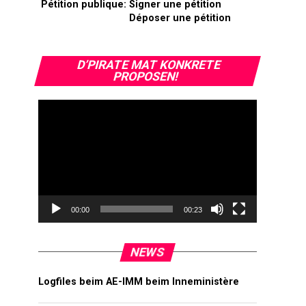
Pétition publique:
Signer une pétition
Déposer une pétition
Video-
D’PIRATE MAT KONKRETE
Player
PROPOSEN!
00:00
00:23
NEWS
Logfiles beim AE-IMM beim Inneministère