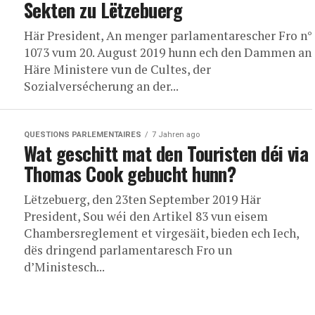
Sekten zu Lëtzebuerg
Här President, An menger parlamentarescher Fro n°
1073 vum 20. August 2019 hunn ech den Dammen an
Häre Ministere vun de Cultes, der
Sozialversécherung an der...
QUESTIONS PARLEMENTAIRES
7 Jahren ago
Wat geschitt mat den Touristen déi via
Thomas Cook gebucht hunn?
Lëtzebuerg, den 23ten September 2019 Här
President, Sou wéi den Artikel 83 vun eisem
Chambersreglement et virgesäit, bieden ech Iech,
dës dringend parlamentaresch Fro un
d’Ministesch...