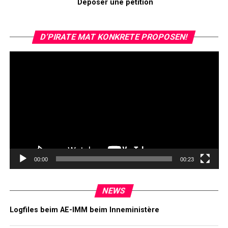
Déposer une pétition
Vi
D’PIRATE MAT KONKRETE PROPOSEN!
Pl
00:00
00:23
NEWS
Logfiles beim AE-IMM beim Inneministère