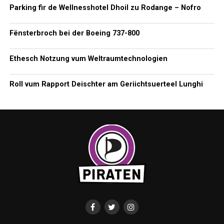
Parking fir de Wellnesshotel Dhoil zu Rodange – Nofro
Fënsterbroch bei der Boeing 737-800
Ethesch Notzung vum Weltraumtechnologien
Roll vum Rapport Deischter am Geriichtsuerteel Lunghi