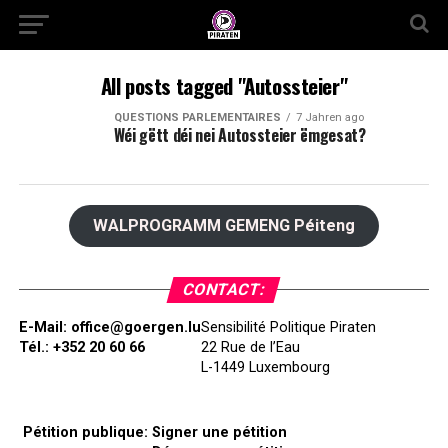
All posts tagged "Autossteier"
QUESTIONS PARLEMENTAIRES
7 Jahren ago
Wéi gëtt déi nei Autossteier ëmgesat?
WALPROGRAMM GEMENG Péiteng
CONTACT:
E-Mail:
office@goergen.lu
Sensibilité Politique Piraten
Tél.: +352 20 60 66
22 Rue de l’Eau
L-1449 Luxembourg
Pétition publique:
Signer une pétition