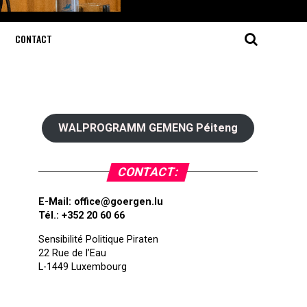
CONTACT
WALPROGRAMM GEMENG Péiteng
CONTACT:
E-Mail:
office@goergen.lu
Tél.: +352 20 60 66
Sensibilité Politique Piraten
22 Rue de l’Eau
L-1449 Luxembourg