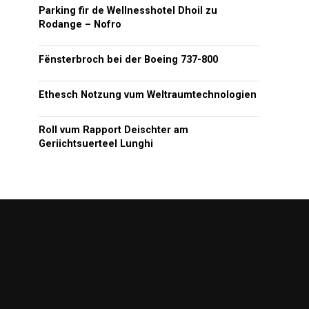
Parking fir de Wellnesshotel Dhoil zu
Rodange – Nofro
Fënsterbroch bei der Boeing 737-800
Ethesch Notzung vum Weltraumtechnologien
Roll vum Rapport Deischter am
Geriichtsuerteel Lunghi