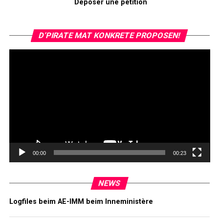
Déposer une pétition
Vi
D’PIRATE MAT KONKRETE PROPOSEN!
Pl
00:00
00:23
NEWS
Logfiles beim AE-IMM beim Inneministère