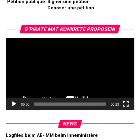
Pétition publique:
Signer une pétition
Déposer une pétition
Vi
D’PIRATE MAT KONKRETE PROPOSEN!
Pl
00:00
00:23
NEWS
Logfiles beim AE-IMM beim Inneministère